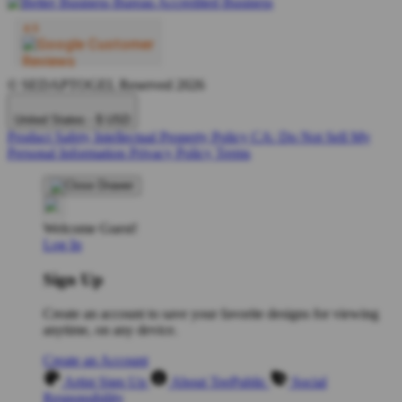
© SEDAPTOGEL Reserved 2026
United States - $ USD
Product Safety
Intellectual Property Policy
CA: Do Not Sell My
Personal Information
Privacy Policy
Terms
Welcome Guest!
Log In
Sign Up
Create an account to save your favorite designs for viewing
anytime, on any device.
Create an Account
Artist Sign Up
About TeePublic
Social
Responsibility