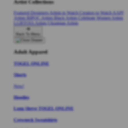
Artist Collections
Featured Designers
Artists to Watch
Creators to Watch
AAPI
Artists
BIPOC Artists
Black Artists
Celebrate Women Artists
LGBTQIA Artists
Ukrainian Artists
Back To Menu
Adult Apparel
TOGEL ONLINE
Shorts
New!
Hoodies
Long Sleeve TOGEL ONLINE
Crewneck Sweatshirts