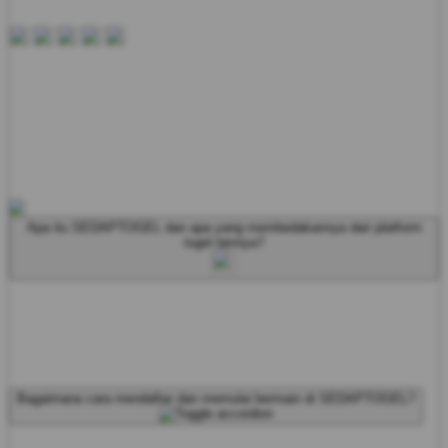
SEDAP TOGEL
4.6 out of 5
SEDAPTOGEL OFFICIAL
SEDAPTOGEL,Platform togel modern #1. Nikmati akses cepat,
transaksi mudah, & tampilan anti ribet. Daftar sekarang & rasakan
sensasi menang tanpa hambatan!
Apa itu SEDAPTOGEL dan apa yang membedakannya dari platform
togel lainnya?
SEDAPTOGEL adalah platform togel modern yang dirancang
untuk memberikan pengalaman bermain yang praktis, aman, dan
menyenangkan tanpa hambatan. Yang membedakannya adalah
antarmuka yang user-friendly, sistem transaksi super cepat,
keamanan data berlapis, serta layanan customer service 24 jam yang
siap membantu kapan saja.
Bagaimana cara mendaftar dan memulai bermain di SEDAPTOGEL?