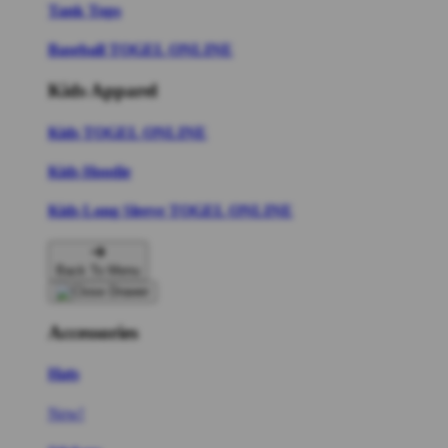
Tank Tops
Baseball TOGEL ONLINE
Kids Apparel
Kids TOGEL ONLINE
Kids Hoodie
Kids Long Sleeve TOGEL ONLINE
Back To Menu
Accessories
Hats
New!