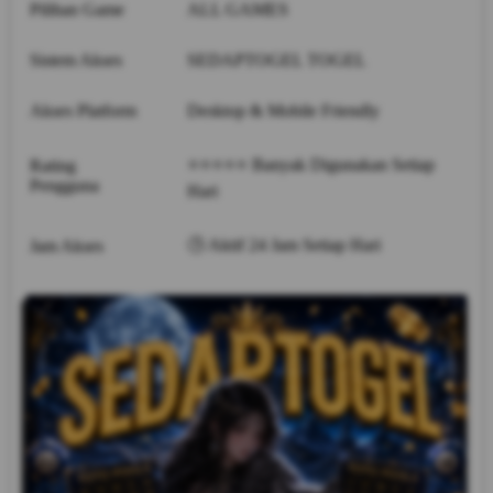
Pilihan Game
ALL GAMES
Sistem Akses
SEDAPTOGEL TOGEL
Akses Platform
Desktop & Mobile Friendly
⭐⭐⭐⭐⭐ Banyak Digunakan Setiap
Rating
Pengguna
Hari
🕒 Aktif 24 Jam Setiap Hari
Jam Akses