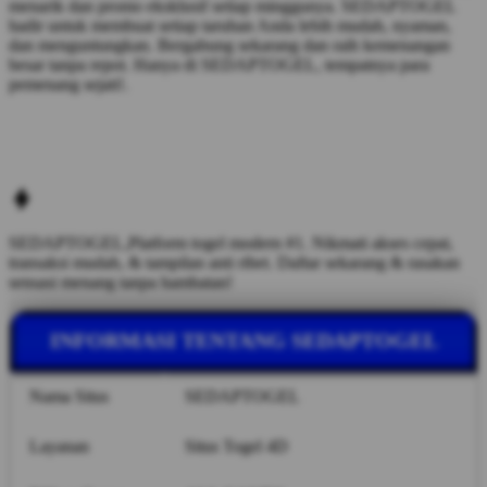
menarik dan promo eksklusif setiap minggunya. SEDAPTOGEL
hadir untuk membuat setiap taruhan Anda lebih mudah, nyaman,
dan menguntungkan. Bergabung sekarang dan raih kemenangan
besar tanpa repot. Hanya di SEDAPTOGEL, tempatnya para
pemenang sejati!.
SEDAPTOGEL,Platform togel modern #1. Nikmati akses cepat,
transaksi mudah, & tampilan anti ribet. Daftar sekarang & rasakan
sensasi menang tanpa hambatan!
INFORMASI TENTANG SEDAPTOGEL
Nama Situs
SEDAPTOGEL
Layanan
Situs Togel 4D